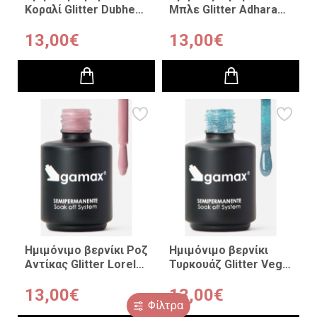
Κοραλί Glitter Dubhe
Μπλε Glitter Adhara
15ml
15ml
13,00€
13,00€
Ημιμόνιμο βερνίκι Ροζ
Ημιμόνιμο βερνίκι
Αντίκας Glitter Lorelai
Τυρκουάζ Glitter Vega
15 ml
15ml
13,00€
13,00€
Φίλτρα