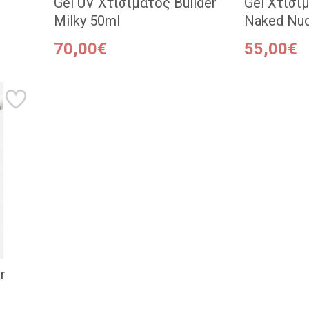
Gel UV Χτισίματος Builder
Gel Χτισίμ
Milky 50ml
Naked Nu
70,00€
55,00€
r