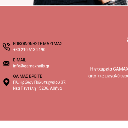
EΠΙΚΟΙΝΩΝΗΣΤΕ ΜΑΖΙ ΜΑΣ
+30 210 613 2190
E-MAIL
info@gamaxnails.gr
H εταιρεία GAMAX 
από τις μεγαλύτερ
ΘΑ ΜΑΣ ΒΡΕΙΤΕ
Πλ. Ηρώων Πολυτεχνείου 37,
Νεά Πεντέλη 15236, Αθήνα