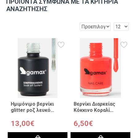
ΠΡΟΪΌΝΤΑ ΣΎΜΦΩΝΑ ΜΕ ΤΑ ΚΡΙΤΉΡΙΑ
ΑΝΑΖΉΤΗΣΗΣ
Ημιμόνιμο βερνίκι
Βερνίκι Διαρκείας
glitter ροζ λευκό
Κόκκινο Κοραλί
Aurora 15 ml
Aurora Profumata
13,00€
6,50€
15ml