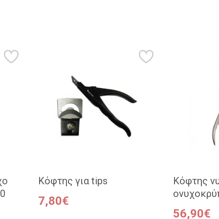
χο
Κόφτης για tips
Κόφτης νυ
00
ονυχοκρύ
7,80€
56,90€