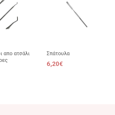
ι απο ατσάλι
Σπάτουλα
ρες
6,20€