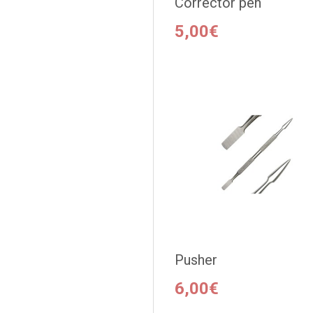
Corrector pen
5,00€
Pusher
6,00€