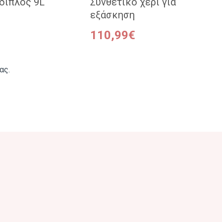
διπλός 9L
Συνθετικό χέρι για
εξάσκηση
110,99€
ας.