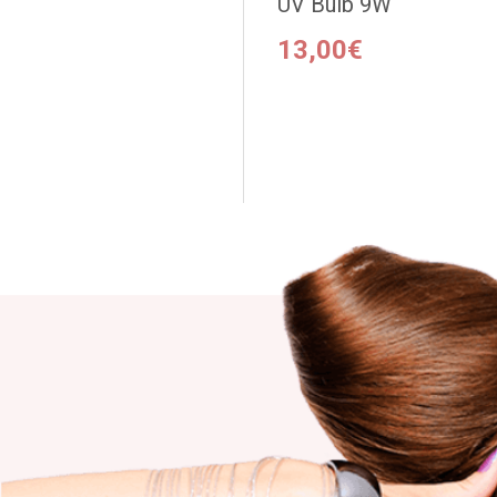
UV Bulb 9W
13,00€